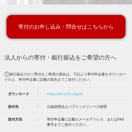
Eにて行われる
トークイベント＜Talking About With / After CORONA「ライヴエン
ターテインメントの行方＞
の第一部(19:00-20:00「新しい文化を創造するために真に有効な支
援体制とは」)にて
日本音楽制作者連盟理事長の野村達矢がパネラーとして登壇しま
寄付のお申し込み・問合せはこちらから
す。
▽詳細は、以下DOMMUEのWEBサイトをご覧ください。
https://www.dommune.com/streamings/2020/070701/
「ご寄付いただいた皆様」を更新しました。
2020.7.6
プレスリリースを配信しました。
2020.7.6
＜ファンキー加藤、back number、Uruらイドエンターテインメン
法人からの寄付・銀行振込をご希望の方へ
ト所属アーティストから寄付頂きました！＞
[
PDFファイル
]
7月5日（日）24時00分～26時00分放送 坂本龍一氏のラジオ番組
2020.7.1
「RADIO SAKAMOTO」にて野村理事長がコメント出演します。
①銀行振込でのご寄付をご希望の場合は、下記より寄付申込書をダウンロー
※J-WAVE
https://www.j-wave.co.jp/original/radiosakamoto/
Music Cross Aidについて音楽雑誌「MUSICA 」7月号に掲載されま
ドの上、寄付申込書に記載の宛先までご送付ください。
2020.7.1
した。
「ご寄付いただいた皆様」を更新しました。
2020.7.1
ダウンロード
：
https://bit.ly/3koQgzB
「ご寄付いただいた皆様」を更新しました。
2020.6.20
6月16日（火）18時00分～20時00分の生放送『いま、音楽にできる
2020.6.16
こと』に『エンタメ・音楽業界トップ鼎談～いま、音楽にできるこ
送付先
：
公益財団法人パブリックリソース財団
と～』と題してエンタメ・音楽業界の主要3団体のトップ3名が出演
します。※ニッポン放送 ラジオAM1242+FM93
https://news.1242.
com/article/229369
送付方法
：
寄付申込書に記載のメールアドレス、またはFAX
HPを公開いたしました。
2020.6.11
番号までご送付ください。