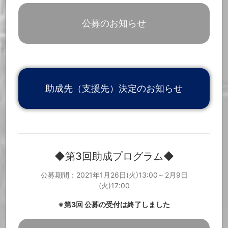
「Music Cross Aid関連ニュース」を更新しました。
2021.5.24
「ご寄付いただいた皆様」を更新しました。
2021.5.18
公募のお知らせ
「Music Cross Aid関連ニュース」を更新しました。
2021.5.17
「Music Cross Aid関連ニュース」を更新しました。
2021.5.6
「ご寄付いただいた皆様」を更新しました。
2021.4.22
「ご寄付いただいた皆様」を更新しました。
2021.4.21
「ご寄付いただいた皆様」を更新しました。
2021.4.19
「ご寄付いただいた皆様」を更新しました。
2021.4.7
助成先（支援先）決定のお知らせ
第三回助成プログラムについて、助成先決定のお知らせが公開とな
2021.4.1
りました。
詳細は、特設サイトよりご覧ください。
https://f57bd571-dc5e-4590-a963-e61e2d6fb208.filesusr.com/ug
d/9a4a58_0bcc529a21f2426eacbfc8ca99b7c031.pdf
「ご寄付いただいた皆様」を更新しました。
2021.3.31
第4回助成プログラムの公募を開始いたしました。【第4回助成プロ
2021.3.30
グラム公募期間：2021年3月30日(火)13:00～4月13日(火)17:00】 公
◆第3回助成プログラム◆
募要項等の詳細については、特設サイトよりご確認ください。
http
s://www.info.public.or.jp/musiccrossaid
CDショップ大賞のYouTubeチャンネルで、日本音楽制作者連盟理
2021.3.24
公募期間：2021年1月26日(火)13:00～2月9日
事長/(株)ヒップランドミュージックコーポレーション 代表取締役
(火)17:00
社長 野村達矢のインタビュー動画が公開されました。インタビュー
内でMusic Cross Aidについての質問にも回答しています。ぜひご
覧ください。
※第3回 公募の受付は終了しました
https://www.youtube.com/watch?v=fzvUJb8t2qs
「ご寄付いただいた皆様」を更新しました。
2021.3.12
「ご寄付いただいた皆様」を更新しました。
2021.3.8