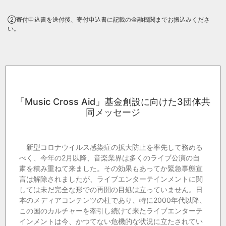
②寄付申込書を送付後、寄付申込書に記載の金融機関までお振込みくださ
い。
「Music Cross Aid」基金創設に向けた3団体共
同メッセージ
新型コロナウイルス感染症の拡大防止を率先して務める
べく、今年の2月以降、音楽業界は多くのライブ公演の自
粛を積み重ねて来ました。その効果もあってか緊急事態宣
言は解除されましたが、ライブエンターテインメントに関
しては未だ完全な形での再開の目処は立っていません。日
本のメディアコンテンツの柱であり、特に2000年代以降、
この国のカルチャーを牽引し続けて来たライブエンターテ
インメントは今、かつてない危機的な状況に立たされてい