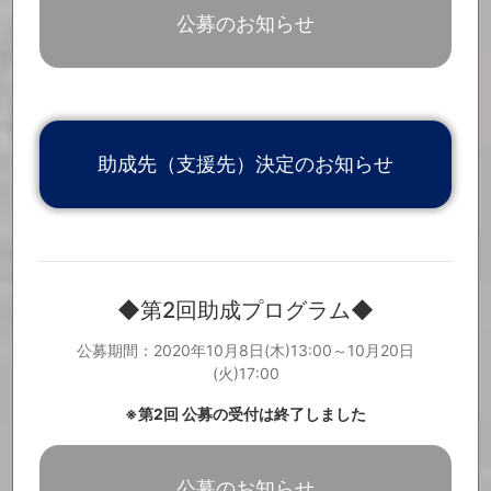
「Music Cross Aid関連ニュース」を更新しました。
2021.2.22
公募のお知らせ
「ご寄付いただいた皆様」を更新しました。
2021.2.12
2月14日(日)午後9時15分〜放送の、NHK総合『NHKスペシャル パ
2021.2.8
ンデミック 激動の世界 (8)「音楽&スポーツ 熱狂なき空間」』内で
Music Cross Aidの活動についてご紹介いただく予定です。皆さま
ぜひご覧ください。＊なお放送日、放送内容が変更となる可能性が
ございます。あらかじめご了承ください。
https://www.nhk.jp/p/special/ts/2NY2QQLPM3/episode/te/YNKY6R
X17V/
助成先（支援先）決定のお知らせ
「Music Cross Aid関連ニュース」を更新しました。
2021.2.8
「ご寄付いただいた皆様」を更新しました。
2021.2.5
「ご寄付いただいた皆様」を更新しました。
2021.2.3
「Music Cross Aid関連ニュース」を更新しました。
2021.2.1
「ご寄付いただいた皆様」を更新しました。
2021.1.28
第3回助成プログラムの公募を開始いたしました。【第3回助成プロ
2021.1.26
グラム公募期間：2021年1月26日(火)～2月9日(火) 17:00】
◆第2回助成プログラム◆
公募要項等の詳細については、特設サイトよりご確認ください。
https://www.info.public.or.jp/musiccrossaid
公募期間：2020年10月8日(木)13:00～10月20日
「Music Cross Aid関連ニュース」を更新しました。
2021.1.25
(火)17:00
「Music Cross Aid関連ニュース」を更新しました。
2021.1.18
「ご寄付いただいた皆様」を更新しました。
2021.1.14
※第2回 公募の受付は終了しました
「ご寄付いただいた皆様」を更新しました。
2021.1.7
「Music Cross Aid関連ニュース」を更新しました。
2021.1.5
「ご寄付いただいた皆様」を更新しました。
2020.12.28
公募のお知らせ
「ご寄付いただいた皆様」を更新しました。
2020.12.24