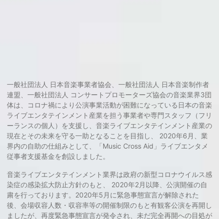
一般社団法人 日本音楽事業者協会、一般社団法人 日本音楽制作者
連盟、一般社団法人 コンサートプロモーターズ協会の音楽業界3団
体は、コロナ禍により公演事業活動が困難になっている日本の音楽
ライブエンタテインメント産業を担う事業者や専門スタッフ（フリ
ーランスの個人）を支援し、音楽ライブエンタテインメント産業の
現在とその未来を守る一助となることを目指し、 2020年6月、業
界内の自助の仕組みとして、「Music Cross Aid」ライブエンタメ
従事者支援基金を創設しました。
音楽ライブエンタテインメント業界は政府の新型コロナウイルス感
染症の感染拡大防止方針のもと、 2020年2月以降、公演開催の自
粛を行っております。2020年5月に緊急事態宣言が解除された
後、会場収容人数・収容率等の開催制限のもと有観客公演を再開し
ましたが、再度緊急事態宣言が発令され、未だ完全再開への目処が