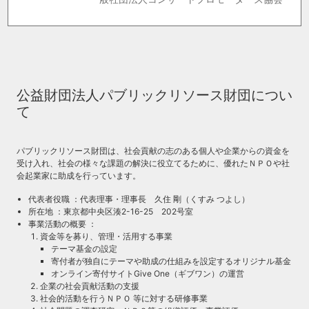
公益財団法人パブリックリソース財団につい
て
パブリックリソース財団は、社会貢献の志のある個人や企業からの資金を
受け入れ、社会の様々な課題の解決に役立てるために、優れたＮＰＯや社
会起業家に助成を行っています。
代表者役職 ：代表理事・理事長 久住 剛（くすみ つよし）
所在地 ：東京都中央区湊2-16-25 202号室
事業活動の概要 ：
資金等を募り、管理・活用する事業
テーマ基金の設定
寄付者が独自にテーマや助成の仕組みを設定するオリジナル基金
オンライン寄付サイトGive One（ギブワン）の運営
企業の社会貢献活動の支援
社会的活動を行うＮＰＯ 等に対する研修事業