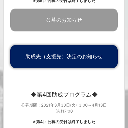
※第5回 公募の受付は終了しました
「Music Cross Aid関連ニュース」を更新しました。
2021.9.27
「ご寄付いただいた皆様」を更新しました。
2021.9.24
「ご寄付いただいた皆様」を更新しました。
2021.9.17
公募のお知らせ
「Music Cross Aid関連ニュース」を更新しました。
2021.9.13
「Music Cross Aid関連ニュース」を更新しました。
2021.9.6
「ご寄付いただいた皆様」を更新しました。
2021.9.6
「Music Cross Aid関連ニュース」を更新しました。
2021.8.17
「ご寄付いただいた皆様」を更新しました。
2021.8.12
「ご寄付いただいた皆様」を更新しました。
2021.8.1
助成先（支援先）決定のお知らせ
「ご寄付いただいた皆様」を更新しました。
2021.7.30
第5回助成プログラムの公募を開始いたしました。【第5回助成プロ
2021.7.13
グラム公募期間：2021年7月13日(火)13:00～8月3日(火)17:00】 公募
要項等の詳細については、特設サイトよりご確認ください。
https://
www.info.public.or.jp/musiccrossaid
「Music Cross Aid関連ニュース」を更新しました。
2021.7.12
「ご寄付いただいた皆様」を更新しました。
2021.7.6
◆第4回助成プログラム◆
「Music Cross Aid関連ニュース」を更新しました。
2021.7.6
「ご寄付いただいた皆様」を更新しました。
2021.7.5
公募期間：2021年3月30日(火)13:00～4月13日
第四回助成プログラムについて、助成先決定のお知らせが公開とな
2021.6.16
りました。
(火)17:00
詳細は、特設サイトよりご覧ください。
https://drive.google.com/file/d/1Z7k84oyqK-TIDqpUNHc_G9RwRHsf
※第4回 公募の受付は終了しました
tpOH/view
「Music Cross Aid関連ニュース」を更新しました。
2021.6.14