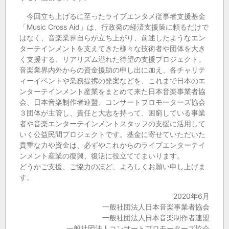
今回立ち上げるに至ったライブエンタメ従事者支援基金
「Music Cross Aid」は、行政発の経済支援策に頼るだけで
はなく、音楽業界自らが立ち上がり、前述したようなエン
ターテインメントを支えてきた様々な技術者や団体を大き
く支援する、リアリズム溢れた待望の支援プロジェクト。
音楽業界内外からの資金援助の申し出に加え、各チャリテ
ィーイベントや業務提携の発案などを、これまで日本のエ
ンターテインメント産業をまとめて来た日本音楽事業者協
会、日本音楽制作者連盟、コンサートプロモーターズ協会
３団体が主管し、責任と大志を持って、困窮している事業
者や音楽エンターテインメントスタッフの支援に活用して
いく公益民間プロジェクトです。基金に寄せていただいた
貴重な力や資金は、必ずやこれからのライブエンターテイ
ンメント産業の復興、復活に役立ててまいります。
どうかご支援、ご協力のほど、よろしくお願い申し上げま
す。
2020年6月
一般社団法人日本音楽事業者協会
一般社団法人日本音楽制作者連盟
一般社団法人コンサートプロモーターズ協会