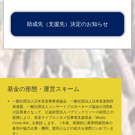
2020.10.8
グラム公募期間：2020年10月8日(木)13:00〜10月20日(火)17:00】
公募要項等の詳細については、特設サイトよりご確認ください。
https://www.info.public.or.jp/musiccrossaid
「ご寄付いただいた皆様」を更新しました。
2020.10.8
助成先（支援先）決定のお知らせ
「Music Cross Aid関連ニュース」を更新しました。
2020.10.5
第1回助成プログラム助成先(支援先)が決定しました。
2020.10.1
[
PDFファイル
]
第2回助成プログラムの公募期間が決定しました。
2020.10.1
【第2回助成プログラム公募期間：2020年10月8日(木)〜10月20日
(火)】
「ご寄付いただいた皆様」を更新しました。
2020.9.28
「Music Cross Aid関連ニュース」を更新しました。
2020.9.28
「ご寄付いただいた皆様」を更新しました。
2020.9.25
「Music Cross Aid関連ニュース」を更新しました。
2020.9.23
「Music Cross Aid関連ニュース」を更新しました。
2020.9.14
「Music Cross Aid関連ニュース」を更新しました。
2020.9.7
基金の形態・運営スキーム
「Music Cross Aid関連ニュース」を更新しました。
2020.8.31
「ご寄付いただいた皆様」を更新しました。
2020.8.31
一般社団法人日本音楽事業者協会、一般社団法人日本音楽制作
「Music Cross Aid関連ニュース」を更新しました。
2020.8.24
者連盟、一般社団法人コンサートプロモーターズ協会の3団体
「ご寄付いただいた皆様」を更新しました。
2020.8.24
が設置者となって、公益財団法人パブリックリソース財団との
「ご寄付いただいた皆様」を更新しました。
2020.8.19
提携により、音楽ライブエンタメ従事者支援基金「Music
「Music Cross Aid関連ニュース」を更新しました。
2020.8.17
Cross Aid」を創設 します。（今後、発展的に業界関連団体の
参加や協力企業・機関、賛同人などの拡大を視野にいれていま
「Music Cross Aid関連ニュース」を更新しました。
2020.8.11
す）
「ご寄付いただいた皆様」を更新しました。
2020.8.11