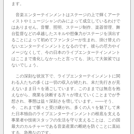
ます。
音楽エンターテインメントはステージの上で輝くアーテ
ィストやミュージシャンのみによって成立しているわけで
はありません。音響、照明、ステージ制作、楽器管理、舞
台監督などの卓越したスキルや想像力がステージを演出す
ることによって初めてファンタジーが生まれ、掛け替えの
ないエンターテインメントとなるのです。彼らの尽力やイ
メージなくして、今の日本のライブエンターテインメント
はここまで進化しなかったと言っても、決して大袈裟では
ないでしょう。
この深刻な状況下で、ライブエンターテインメントに関
わる人たちの多くは一切の収入が絶たれ、未だ先行きが見
えないまま日々を過ごしています。このままでは無念を抱
えながら、廃業を決断する方々が増えていくことまでが予
想され、事態は益々深刻さを増しています。——そう、
今、これまで脈々と受け継がれ、多くの人々を魅了して来
た日本独自のライブエンターテインメントの根底を支える
事業者や技術スタッフの生活を守り支えることは、この国
最大のカルチャーである音楽産業の断絶を防ぐことに直結
する、急務なのです。