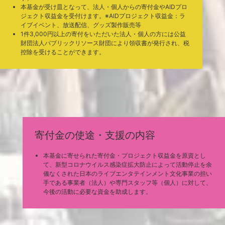
本基金が受け皿となって、法人・個人からの寄付金やAIDプロ
プレスリリースを配信しました。
2020.8.11
ジェクト収益金を受付けます。※AIDプロジェクト収益金：ラ
＜映像・音楽コンテンツの企画・制作・運用、アーティストの発
掘・育成、ライブイベントのプロデュースなどを行う、株式会社バ
イブイベント、放送配信、グッズ製作販売等
ンダイナムコアーツより当基金の活動へ賛同を頂き寄付を頂きまし
1件3,000円以上の寄付をいただいた法人・個人の方には公益
た。＞
財団法人パブリックリソース財団により領収書が発行され、税
[
PDFファイル
]
控除を受けることができます。
「Music Cross Aid関連ニュース」を更新しました。
2020.8.3
「ご寄付いただいた皆様」を更新しました。
2020.7.30
＜株式会社エムアップホールディングス様より、Music Cross Aid
の趣旨に賛同頂き、30,000,000円のご寄付を頂きましたので、お
知らせいたします。＞
https://m-upholdings.co.jp/news/?id=1000004423
日本音楽制作者連盟理事長の野村達矢が、当基金の設立の経緯や日
2020.7.24
本のポップミュージック業界の現状について、US版のビルボードに
インタビューを受けた内容が掲載となりました。
https://www.billboard.com/articles/news/international/9423439/fe
寄付金の使途・支援の内容
deration-music-producers-japan-president-tatsuya-nomura-music
-cross-aid-interview
プレスリリースを配信しました。＜本日14日(火)13時〜第1回助成プ
2020.7.14
本基金に寄せられた寄付金・プロジェクト収益金を原資とし
ログラム 申請受付開始 ◆特設サイトにて、公募要項発表＞
[
PDFファイル
]
て、新型コロナウイルス感染症拡大防止によって活動停止を余
第一回助成プログラム・公募要項は7月14日（火）オフィシャルペ
2020.7.10
儀なくされた日本のライブエンタテインメント文化事業の担い
ージ最新情報・プレスリリースにてご案内の予定です。
手である事業者（法人）や専門スタッフ等（個人）に対して、
「ご寄付いただいた皆様」を更新しました。
2020.7.10
今後の活動に必要な資金を助成します。
7月9日(木) 夜10時30分〜NHKで放送の「みんなでエール キックオ
2020.7.9
フスペシャル」にて、Music Cross Aidをご紹介いただきます。
https://www.nhk.or.jp/music/special/431915.html
7月7日(火)19:00-24:00 ライブストリーミングスタジオDOMMUN
2020.7.6